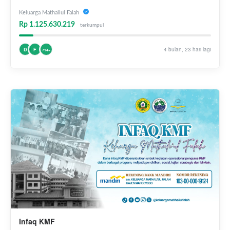
Keluarga Mathaliul Falah
Rp 1.125.630.219
terkumpul
4 bulan, 23 hari lagi
D
F
714+
Infaq KMF